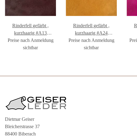
Rinderfell gefärbt ,
Rinderfell gefärbt ,
Ri
kurzhaarig #A13
kurzhaarig #A24
Preise nach Anmeldung
#FR1001A13
Preise nach Anmeldung
#FR1001A24
Pre
sichtbar
sichtbar
Dietmar Geiser
Bleicherstrasse 37
88400 Biberach