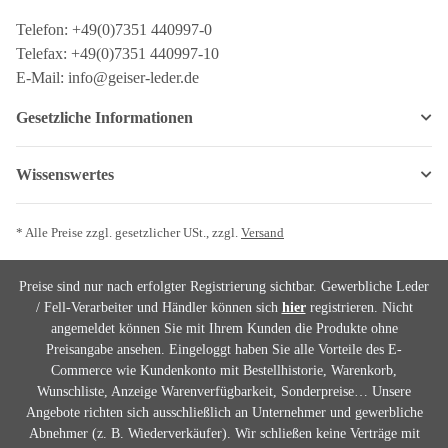
Telefon: +49(0)7351 440997-0
Telefax: +49(0)7351 440997-10
E-Mail: info@geiser-leder.de
Gesetzliche Informationen
Wissenswertes
* Alle Preise zzgl. gesetzlicher USt., zzgl.
Versand
Preise sind nur nach erfolgter Registrierung sichtbar. Gewerbliche Leder
/ Fell-Verarbeiter und Händler können sich
hier
registrieren. Nicht
angemeldet können Sie mit Ihrem Kunden die Produkte ohne
Preisangabe ansehen. Eingeloggt haben Sie alle Vorteile des E-
Commerce wie Kundenkonto mit Bestellhistorie, Warenkorb,
Wunschliste, Anzeige Warenverfügbarkeit, Sonderpreise… Unsere
Angebote richten sich ausschließlich an Unternehmer und gewerbliche
Abnehmer (z. B. Wiederverkäufer). Wir schließen keine Verträge mit