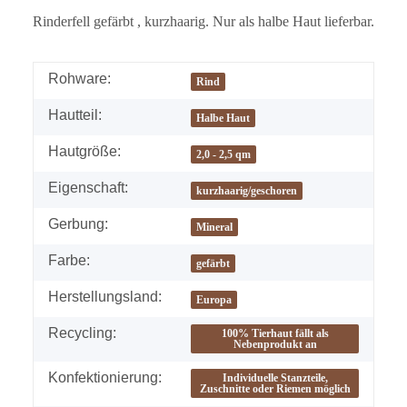
Rinderfell gefärbt , kurzhaarig. Nur als halbe Haut lieferbar.
Rohware:
Rind
Hautteil:
Halbe Haut
Hautgröße:
2,0 - 2,5 qm
Eigenschaft:
kurzhaarig/geschoren
Gerbung:
Mineral
Farbe:
gefärbt
Herstellungsland:
Europa
Recycling:
100% Tierhaut fällt als
Nebenprodukt an
Konfektionierung:
Individuelle Stanzteile,
Zuschnitte oder Riemen möglich