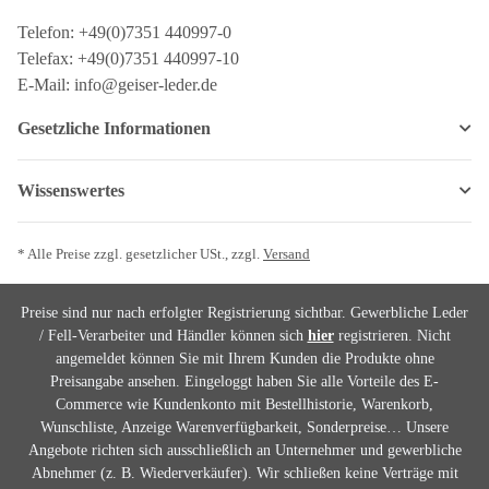
Telefon: +49(0)7351 440997-0
Telefax: +49(0)7351 440997-10
E-Mail: info@geiser-leder.de
Gesetzliche Informationen
Wissenswertes
* Alle Preise zzgl. gesetzlicher USt., zzgl.
Versand
Preise sind nur nach erfolgter Registrierung sichtbar. Gewerbliche Leder
/ Fell-Verarbeiter und Händler können sich
hier
registrieren. Nicht
angemeldet können Sie mit Ihrem Kunden die Produkte ohne
Preisangabe ansehen. Eingeloggt haben Sie alle Vorteile des E-
Commerce wie Kundenkonto mit Bestellhistorie, Warenkorb,
Wunschliste, Anzeige Warenverfügbarkeit, Sonderpreise… Unsere
Angebote richten sich ausschließlich an Unternehmer und gewerbliche
Abnehmer (z. B. Wiederverkäufer). Wir schließen keine Verträge mit