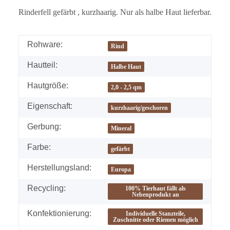
Rinderfell gefärbt , kurzhaarig. Nur als halbe Haut lieferbar.
Rohware:
Rind
Hautteil:
Halbe Haut
Hautgröße:
2,0 - 2,5 qm
Eigenschaft:
kurzhaarig/geschoren
Gerbung:
Mineral
Farbe:
gefärbt
Herstellungsland:
Europa
Recycling:
100% Tierhaut fällt als
Nebenprodukt an
Konfektionierung:
Individuelle Stanzteile,
Zuschnitte oder Riemen möglich