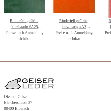
Rinderfell gefärbt ,
Rinderfell gefärbt ,
Ri
kurzhaarig #A25
kurzhaarig #A3
Preise nach Anmeldung
#FR1001A25
Preise nach Anmeldung
#FR1001A3
Pre
sichtbar
sichtbar
Dietmar Geiser
Bleicherstrasse 37
88400 Biberach