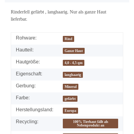
Rinderfell gefärbt , langhaarig. Nur als ganze Haut
lieferbar.
Rohware:
Rind
Hautteil:
Ganze Haut
Hautgröße:
4,0 - 4,5 qm
Eigenschaft:
langhaarig
Gerbung:
Mineral
Farbe:
gefärbt
Herstellungsland:
Europa
Recycling:
100% Tierhaut fällt als
Nebenprodukt an