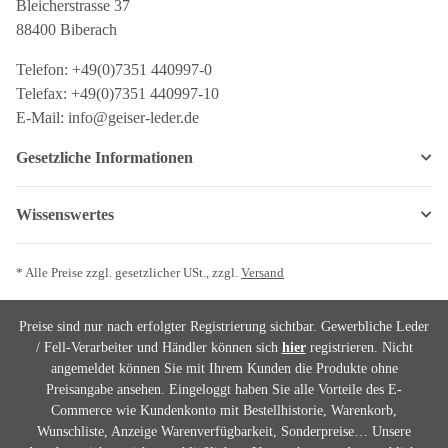
Bleicherstrasse 37
88400 Biberach
Telefon: +49(0)7351 440997-0
Telefax: +49(0)7351 440997-10
E-Mail: info@geiser-leder.de
Gesetzliche Informationen
Wissenswertes
* Alle Preise zzgl. gesetzlicher USt., zzgl.
Versand
Preise sind nur nach erfolgter Registrierung sichtbar. Gewerbliche Leder
/ Fell-Verarbeiter und Händler können sich
hier
registrieren. Nicht
angemeldet können Sie mit Ihrem Kunden die Produkte ohne
Preisangabe ansehen. Eingeloggt haben Sie alle Vorteile des E-
Commerce wie Kundenkonto mit Bestellhistorie, Warenkorb,
Wunschliste, Anzeige Warenverfügbarkeit, Sonderpreise… Unsere