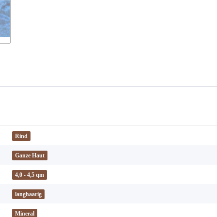
Rind
Ganze Haut
4,0 - 4,5 qm
langhaarig
Mineral