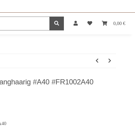
0,00 €
DUKTE
SERVICE
 , langhaarig #A40 #FR1002A40
#A40