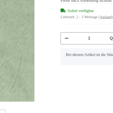
Preise nach Anmeldung sichtbar
Sofort verfügbar
Lieferzeit:
2 - 3 Werktage
(Ausland)
Q
x
Bei diesem Artikel ist die Stüc