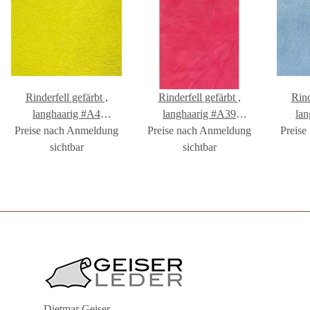
Rinderfell gefärbt ,
Rinderfell gefärbt ,
Rinderfe
langhaarig #A4
langhaarig #A39
la
Preise nach Anmeldung
#FR1002A4
Preise nach Anmeldung
#FR1002A39
Preise
#
sichtbar
sichtbar
Dietmar Geiser