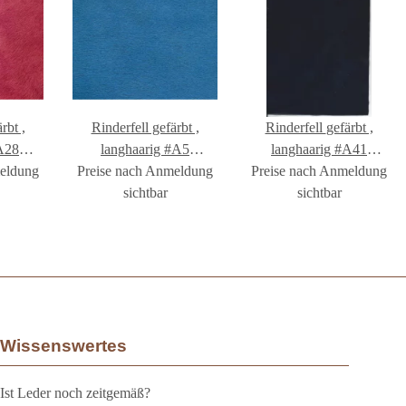
Rinderfell gefärbt ,
Rinderfell gefärbt ,
A28
langhaarig #A5
langhaarig #A41
meldung
28
Preise nach Anmeldung
#FR1002A5
Preise nach Anmeldung
#FR1002A41
sichtbar
sichtbar
Wissenswertes
Ist Leder noch zeitgemäß?