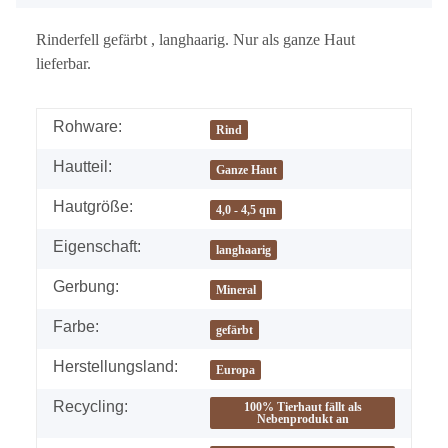
Rinderfell gefärbt , langhaarig. Nur als ganze Haut
lieferbar.
Rohware:
Rind
Hautteil:
Ganze Haut
Hautgröße:
4,0 - 4,5 qm
Eigenschaft:
langhaarig
Gerbung:
Mineral
Farbe:
gefärbt
Herstellungsland:
Europa
Recycling:
100% Tierhaut fällt als
Nebenprodukt an