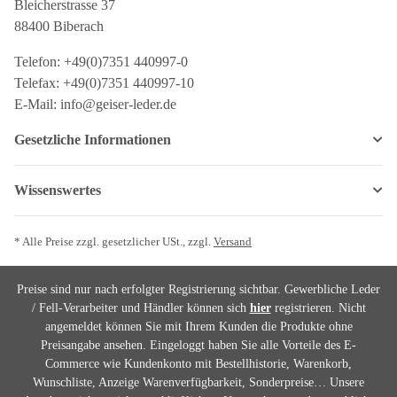
Bleicherstrasse 37
88400 Biberach
Telefon: +49(0)7351 440997-0
Telefax: +49(0)7351 440997-10
E-Mail: info@geiser-leder.de
Gesetzliche Informationen
Wissenswertes
* Alle Preise zzgl. gesetzlicher USt., zzgl.
Versand
Preise sind nur nach erfolgter Registrierung sichtbar. Gewerbliche Leder
/ Fell-Verarbeiter und Händler können sich
hier
registrieren. Nicht
angemeldet können Sie mit Ihrem Kunden die Produkte ohne
Preisangabe ansehen. Eingeloggt haben Sie alle Vorteile des E-
Commerce wie Kundenkonto mit Bestellhistorie, Warenkorb,
Wunschliste, Anzeige Warenverfügbarkeit, Sonderpreise… Unsere