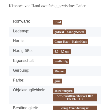
Klassisch von Hand zweifarbig gewischtes Leder.
Rohware:
Rind
Ledertyp:
gedeckt
handgewischt
Hautteil:
Ganze Haut
Halbe Haut
Hautgröße:
4,0 - 4,5 qm
Eigenschaft:
zweifarbig
Gerbung:
Mineral
Farbe:
grün
Objekttauglichkeit:
objekttauglich
Schwerentflammbarkeit DIN
EN 1021 1+2
Beständigkeit:
wenig Veränderung im