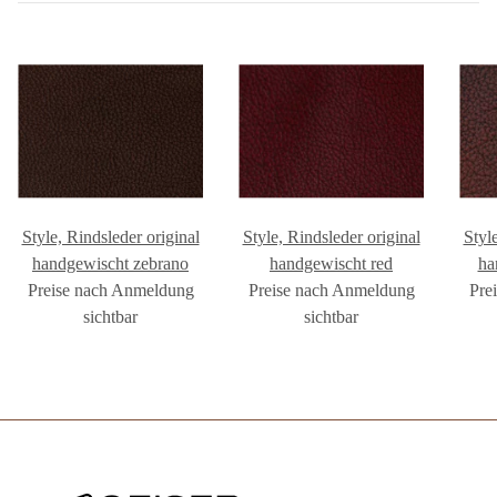
Style, Rindsleder original
Style, Rindsleder original
Styl
handgewischt zebrano
handgewischt red
ha
Preise nach Anmeldung
Preise nach Anmeldung
Pre
sichtbar
sichtbar