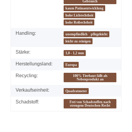
Gebrauch
kaum Patinaentwicklung
hohe Lichtechtheit
hohe Reibechtheit
Handling:
unempfindlich
pflegeleicht
leicht zu reinigen
Stärke:
1,0 - 1,2 mm
Herstellungsland:
Europa
Recycling:
100% Tierhaut fällt als
Nebenprodukt an
Verkaufseinheit:
Quadratmeter
Schadstoff:
Frei von Schadstoffen nach
strengem Deutschen Recht