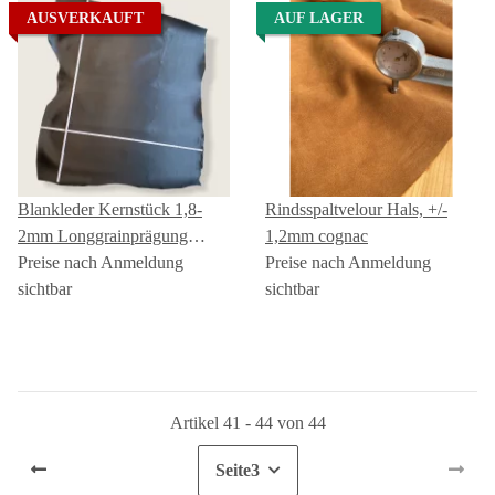
AUSVERKAUFT
AUF LAGER
Blankleder Kernstück 1,8-
Rindsspaltvelour Hals, +/-
2mm Longgrainprägung
1,2mm cognac
schwarz
Preise nach Anmeldung
Preise nach Anmeldung
sichtbar
sichtbar
Artikel 41 - 44 von 44
Seite
3