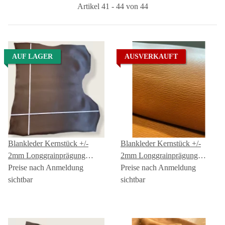
Artikel 41 - 44 von 44
AUF LAGER
AUSVERKAUFT
Blankleder Kernstück +/-
Blankleder Kernstück +/-
2mm Longgrainprägung
2mm Longgrainprägung
dunkelbraun
Preise nach Anmeldung
cognac
Preise nach Anmeldung
sichtbar
sichtbar